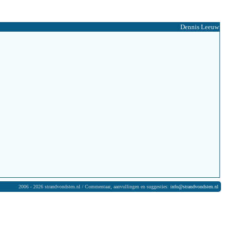
Dennis Leeuw
2006 - 2026 strandvondsten.nl / Commentaar, aanvullingen en suggesties:
info@strandvondsten.nl