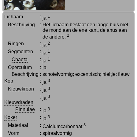
Lichaam
:
1
ja
Beschrijving
:
Het lichaam bestaat een lange buis met
de mond aan de ene kant, de anus aan
2
de andere.
Ringen
:
2
ja
Segmenten
:
1
ja
Chaeta
:
1
ja
Operculum
:
ja
Beschrijving
:
schotelvormig; excentrisch; hieltje: flauw
Kop
:
3
ja
Kieuwkroon
:
3
ja
:
3
ja
Kieuwdraden
Pinnulae
:
3
ja
Koker
:
3
ja
Materiaal
:
3
Calciumcarbonaat
Vorm
:
spiraalvormig