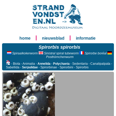
|
|
home
nieuwsblad
informatie
Spirorbis spirorbis
Spiraalkokerworm
Sinistral spiral tubeworm
Spirorbe boréal
Posthörnchenwurm
- Biota - Animalia -
Annelida
-
Polychaeta
- Sedentaria - Canalipalpata -
Sabellida -
Serpulidae
- Spirorbinae - Spirorbini - Spirorbis